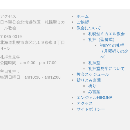
アクセス
ホーム
日本聖公会北海道教区 札幌聖ミカ
ご挨拶
エル教会
教会について
札幌聖ミカエル教会
〒065-0019
礼拝（聖餐式）
北海道札幌市東区北１９条東３丁目
初めての礼拝
４−５
（月曜祈りの夕
礼拝堂見学
べ）
公開時間 am 9:00 - pm 17:00
礼拝堂
礼拝堂見学について
主日礼拝：
教会スケジュール
毎週日曜日 am10:30 - am12:00
祈りとみ言葉
祈り
み言葉
エンジェルHIROBA
アクセス
サイトポリシー