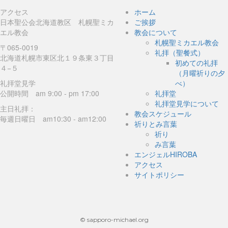
アクセス
ホーム
日本聖公会北海道教区 札幌聖ミカ
ご挨拶
エル教会
教会について
札幌聖ミカエル教会
〒065-0019
礼拝（聖餐式）
北海道札幌市東区北１９条東３丁目
初めての礼拝
４−５
（月曜祈りの夕
礼拝堂見学
べ）
公開時間 am 9:00 - pm 17:00
礼拝堂
礼拝堂見学について
主日礼拝：
教会スケジュール
毎週日曜日 am10:30 - am12:00
祈りとみ言葉
祈り
み言葉
エンジェルHIROBA
アクセス
サイトポリシー
© sapporo-michael.org