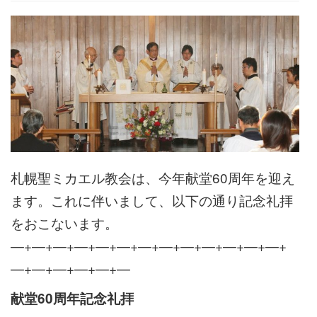
札幌聖ミカエル教会は、今年献堂60周年を迎え
ます。これに伴いまして、以下の通り記念礼拝
をおこないます。
—+—+—+—+—+—+—+—+—+—+—+—+—+
—+—+—+—+—+—
献堂60周年記念礼拝