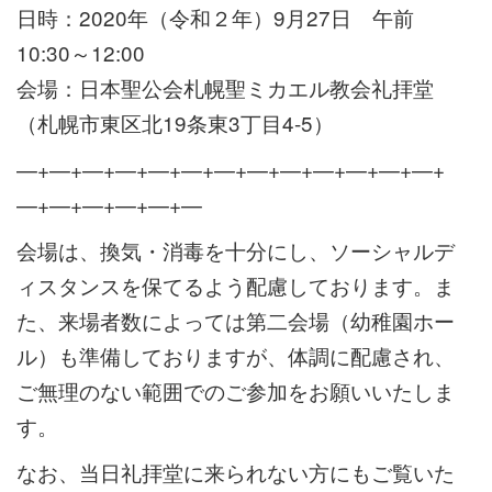
日時：2020年（令和２年）9月27日 午前
10:30～12:00
会場：日本聖公会札幌聖ミカエル教会礼拝堂
（札幌市東区北19条東3丁目4-5）
—+—+—+—+—+—+—+—+—+—+—+—+—+
—+—+—+—+—+—
会場は、換気・消毒を十分にし、ソーシャルデ
ィスタンスを保てるよう配慮しております。ま
た、来場者数によっては第二会場（幼稚園ホー
ル）も準備しておりますが、体調に配慮され、
ご無理のない範囲でのご参加をお願いいたしま
す。
なお、当日礼拝堂に来られない方にもご覧いた