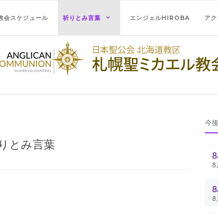
教会スケジュール
祈りとみ言葉
エンジェルHIROBA
アク
今
りとみ言葉
8
8