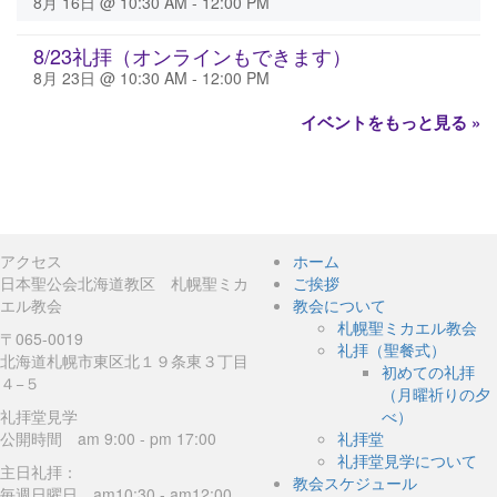
8月 16日 @ 10:30 AM
-
12:00 PM
8/23礼拝（オンラインもできます）
8月 23日 @ 10:30 AM
-
12:00 PM
イベントをもっと見る »
アクセス
ホーム
日本聖公会北海道教区 札幌聖ミカ
ご挨拶
エル教会
教会について
札幌聖ミカエル教会
〒065-0019
礼拝（聖餐式）
北海道札幌市東区北１９条東３丁目
初めての礼拝
４−５
（月曜祈りの夕
礼拝堂見学
べ）
公開時間 am 9:00 - pm 17:00
礼拝堂
礼拝堂見学について
主日礼拝：
教会スケジュール
毎週日曜日 am10:30 - am12:00