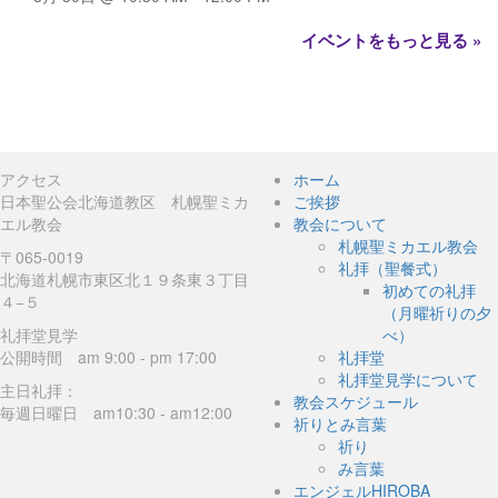
イベントをもっと見る »
アクセス
ホーム
日本聖公会北海道教区 札幌聖ミカ
ご挨拶
エル教会
教会について
札幌聖ミカエル教会
〒065-0019
礼拝（聖餐式）
北海道札幌市東区北１９条東３丁目
初めての礼拝
４−５
（月曜祈りの夕
礼拝堂見学
べ）
公開時間 am 9:00 - pm 17:00
礼拝堂
礼拝堂見学について
主日礼拝：
教会スケジュール
毎週日曜日 am10:30 - am12:00
祈りとみ言葉
祈り
み言葉
エンジェルHIROBA