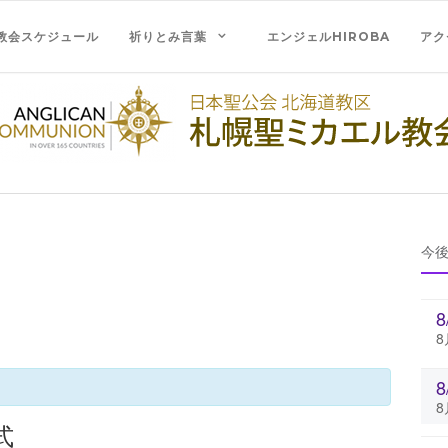
教会スケジュール
祈りとみ言葉
エンジェルHIROBA
アク
今
8
8
式