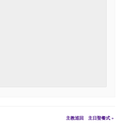
主教巡回 主日聖餐式
»