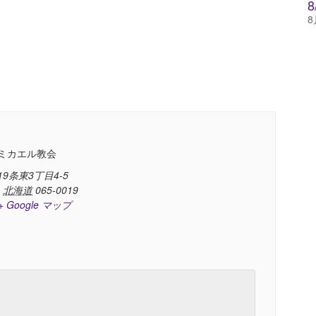
8
ミカエル教会
9条東3丁目4-5
,
北海道
065-0019
+ Google マップ