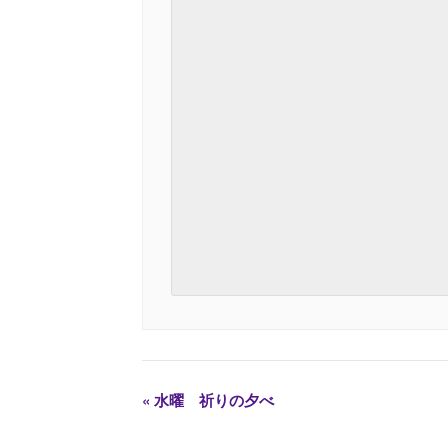
«
水曜 祈りの夕べ