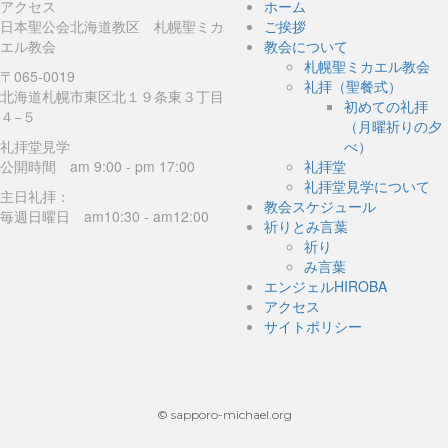
アクセス
ホーム
日本聖公会北海道教区 札幌聖ミカ
ご挨拶
エル教会
教会について
札幌聖ミカエル教会
〒065-0019
礼拝（聖餐式）
北海道札幌市東区北１９条東３丁目
初めての礼拝
４−５
（月曜祈りの夕
礼拝堂見学
べ）
公開時間 am 9:00 - pm 17:00
礼拝堂
礼拝堂見学について
主日礼拝：
教会スケジュール
毎週日曜日 am10:30 - am12:00
祈りとみ言葉
祈り
み言葉
エンジェルHIROBA
アクセス
サイトポリシー
© sapporo-michael.org