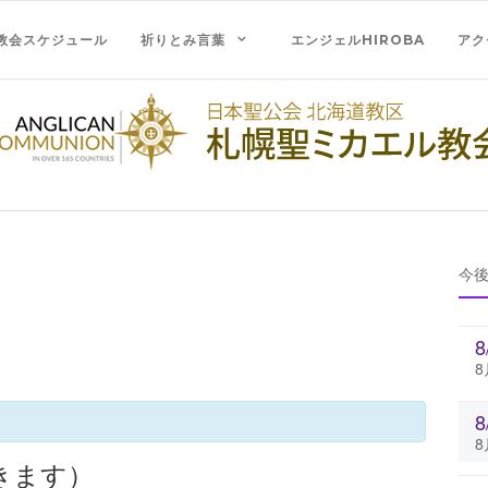
教会スケジュール
祈りとみ言葉
エンジェルHIROBA
アク
今
8
8
きます）