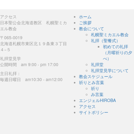
アクセス
ホーム
日本聖公会北海道教区 札幌聖ミカ
ご挨拶
エル教会
教会について
札幌聖ミカエル教会
〒065-0019
礼拝（聖餐式）
北海道札幌市東区北１９条東３丁目
初めての礼拝
４−５
（月曜祈りの夕
礼拝堂見学
べ）
公開時間 am 9:00 - pm 17:00
礼拝堂
礼拝堂見学について
主日礼拝：
教会スケジュール
毎週日曜日 am10:30 - am12:00
祈りとみ言葉
祈り
み言葉
エンジェルHIROBA
アクセス
サイトポリシー