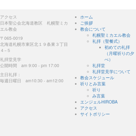
アクセス
ホーム
日本聖公会北海道教区 札幌聖ミカ
ご挨拶
エル教会
教会について
札幌聖ミカエル教会
〒065-0019
礼拝（聖餐式）
北海道札幌市東区北１９条東３丁目
初めての礼拝
４−５
（月曜祈りの夕
礼拝堂見学
べ）
公開時間 am 9:00 - pm 17:00
礼拝堂
礼拝堂見学について
主日礼拝：
教会スケジュール
毎週日曜日 am10:30 - am12:00
祈りとみ言葉
祈り
み言葉
エンジェルHIROBA
アクセス
サイトポリシー