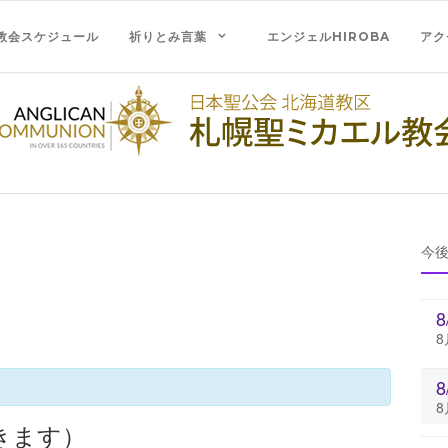
教会スケジュール
祈りとみ言葉
エンジェルHIROBA
アク
今
8
8
きます）