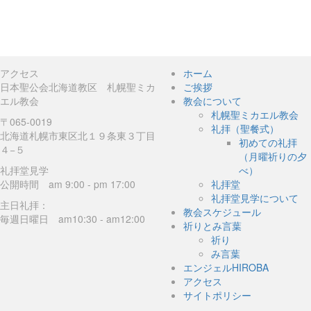
アクセス
ホーム
日本聖公会北海道教区 札幌聖ミカ
ご挨拶
エル教会
教会について
札幌聖ミカエル教会
〒065-0019
礼拝（聖餐式）
北海道札幌市東区北１９条東３丁目
初めての礼拝
４−５
（月曜祈りの夕
礼拝堂見学
べ）
公開時間 am 9:00 - pm 17:00
礼拝堂
礼拝堂見学について
主日礼拝：
教会スケジュール
毎週日曜日 am10:30 - am12:00
祈りとみ言葉
祈り
み言葉
エンジェルHIROBA
アクセス
サイトポリシー