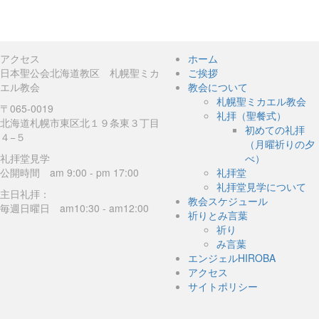
アクセス
ホーム
日本聖公会北海道教区 札幌聖ミカ
ご挨拶
エル教会
教会について
札幌聖ミカエル教会
〒065-0019
礼拝（聖餐式）
北海道札幌市東区北１９条東３丁目
初めての礼拝
４−５
（月曜祈りの夕
礼拝堂見学
べ）
公開時間 am 9:00 - pm 17:00
礼拝堂
礼拝堂見学について
主日礼拝：
教会スケジュール
毎週日曜日 am10:30 - am12:00
祈りとみ言葉
祈り
み言葉
エンジェルHIROBA
アクセス
サイトポリシー