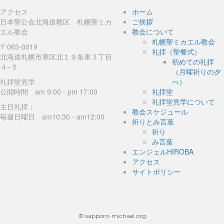
アクセス
ホーム
日本聖公会北海道教区 札幌聖ミカ
ご挨拶
エル教会
教会について
札幌聖ミカエル教会
〒065-0019
礼拝（聖餐式）
北海道札幌市東区北１９条東３丁目
初めての礼拝
４−５
（月曜祈りの夕
礼拝堂見学
べ）
公開時間 am 9:00 - pm 17:00
礼拝堂
礼拝堂見学について
主日礼拝：
教会スケジュール
毎週日曜日 am10:30 - am12:00
祈りとみ言葉
祈り
み言葉
エンジェルHIROBA
アクセス
サイトポリシー
© sapporo-michael.org