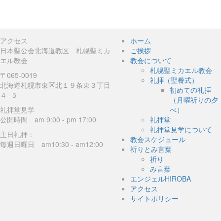
アクセス
ホーム
日本聖公会北海道教区 札幌聖ミカ
ご挨拶
エル教会
教会について
札幌聖ミカエル教会
〒065-0019
礼拝（聖餐式）
北海道札幌市東区北１９条東３丁目
初めての礼拝
４−５
（月曜祈りの夕
礼拝堂見学
べ）
公開時間 am 9:00 - pm 17:00
礼拝堂
礼拝堂見学について
主日礼拝：
教会スケジュール
毎週日曜日 am10:30 - am12:00
祈りとみ言葉
祈り
み言葉
エンジェルHIROBA
アクセス
サイトポリシー