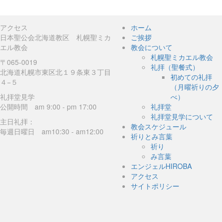
アクセス
ホーム
日本聖公会北海道教区 札幌聖ミカ
ご挨拶
エル教会
教会について
札幌聖ミカエル教会
〒065-0019
礼拝（聖餐式）
北海道札幌市東区北１９条東３丁目
初めての礼拝
４−５
（月曜祈りの夕
礼拝堂見学
べ）
公開時間 am 9:00 - pm 17:00
礼拝堂
礼拝堂見学について
主日礼拝：
教会スケジュール
毎週日曜日 am10:30 - am12:00
祈りとみ言葉
祈り
み言葉
エンジェルHIROBA
アクセス
サイトポリシー