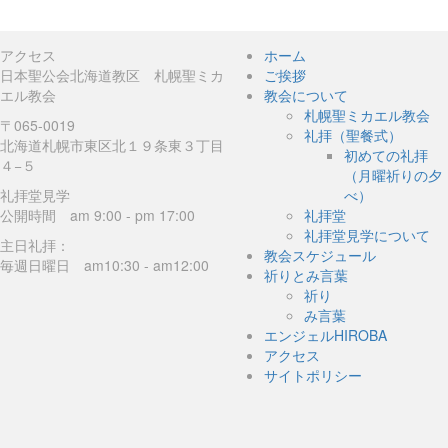
アクセス
ホーム
日本聖公会北海道教区 札幌聖ミカ
ご挨拶
エル教会
教会について
札幌聖ミカエル教会
〒065-0019
礼拝（聖餐式）
北海道札幌市東区北１９条東３丁目
初めての礼拝
４−５
（月曜祈りの夕
礼拝堂見学
べ）
公開時間 am 9:00 - pm 17:00
礼拝堂
礼拝堂見学について
主日礼拝：
教会スケジュール
毎週日曜日 am10:30 - am12:00
祈りとみ言葉
祈り
み言葉
エンジェルHIROBA
アクセス
サイトポリシー