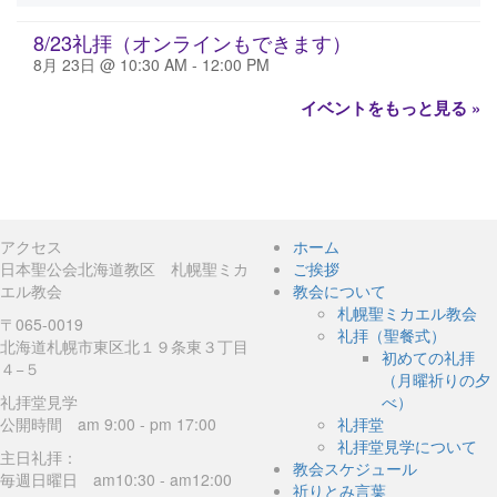
8/23礼拝（オンラインもできます）
8月 23日 @ 10:30 AM
-
12:00 PM
イベントをもっと見る »
アクセス
ホーム
日本聖公会北海道教区 札幌聖ミカ
ご挨拶
エル教会
教会について
札幌聖ミカエル教会
〒065-0019
礼拝（聖餐式）
北海道札幌市東区北１９条東３丁目
初めての礼拝
４−５
（月曜祈りの夕
礼拝堂見学
べ）
公開時間 am 9:00 - pm 17:00
礼拝堂
礼拝堂見学について
主日礼拝：
教会スケジュール
毎週日曜日 am10:30 - am12:00
祈りとみ言葉